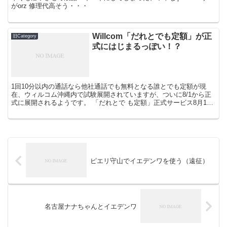
がorz 修理代高そう・・・
Willcom「だれとでも定額」が正
旧Category
式にはじまるっぽい！？
1回10分以内の通話なら他社通話でも無料となる誰とでも定額が現
在、ウィルコム沖縄内で試験展開されていますが、ついに8/1から正
式に展開されるようです。 「だれとで も定額」正式サービス8月1日
開始が確定！？サービス内容が一部変更に。プランG...
ピエリ守山でイエデンワを使う（遠征）
名古屋ナナちゃんとイエデンワ