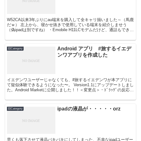
W52CA以来3年ぶりにau端末を購入して全キャリ揃いました～（馬鹿
だｗ） 左上から、寝かせ抜きで使用している端末を紹介しませう
（偽ipadは別ですね） ・Emobile H11LCモデムだけど、通話もできる
よ ・au IS01ハードウェア...
Android アプリ #旅するイエデ
旧Category
ンワアプリを作成した
イエデンワユーザーじゃなくても、#旅するイエデンワが本アプリに
て疑似体験できるようになった〜。 Version1.1にアップデートしまし
た。Android Marketに公開しました！！＜変更点＞・ﾄﾞﾗｯｸﾞの反応が
悪かったため、イエデン...
ipadの液晶が・・・・・orz
旧Category
早くも落下させて液晶バキバキにしてしまった、不幸なipadユーザー