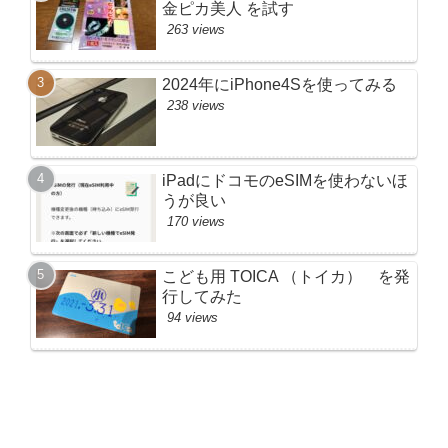
金ピカ美人 を試す
263 views
2024年にiPhone4Sを使ってみる
238 views
iPadにドコモのeSIMを使わないほ
うが良い
170 views
こども用 TOICA （トイカ） を発
行してみた
94 views