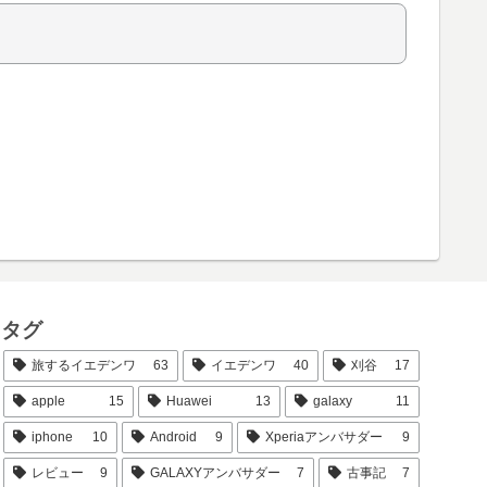
タグ
旅するイエデンワ
63
イエデンワ
40
刈谷
17
apple
15
Huawei
13
galaxy
11
iphone
10
Android
9
Xperiaアンバサダー
9
レビュー
9
GALAXYアンバサダー
7
古事記
7