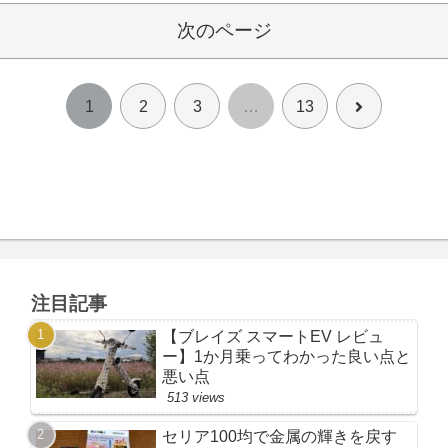
次のページ
次
1
2
3
…
13
へ
注目記事
【ブレイズ スマートEV レビュ
ー】1か月乗ってわかった良い点と
悪い点
513 views
セリア100均で金属の輝きを戻す