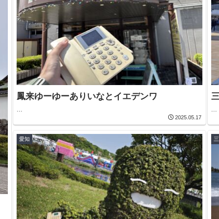
鳳来ゆーゆーありいなとイエデンワ
...
...
2025.05.17
愛知
三