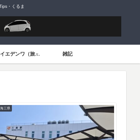
ps・くるま
旅するイエデンワ（旅ネタ）
雑記
東海三県