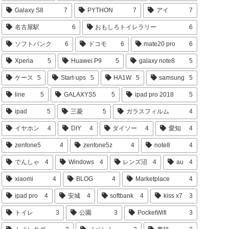
Galaxy S8
7
PYTHON
7
アイ
7
名古屋駅
6
おもしろトイレラリー
6
ソフトバンク
6
ドコモ
6
mate20 pro
6
Xperia
5
Huawei P9
5
galaxy note8
5
ケース
5
Start-ups
5
HA1W
5
samsung
5
line
5
GALAXYS5
5
ipad pro 2018
5
ipad
5
三菱
5
ガラスフィルム
4
イヤホン
4
DIY
4
ダイソー
4
愛知
4
zenfone5
4
zenfone5z
4
note8
4
でんしゃ
4
Windows
4
レンズ沼
4
au
4
xiaomi
4
BLOG
4
Marketplace
4
ipad pro
4
安城
4
softbank
4
kiss x7
3
トイレ
3
公園
3
PocketWifi
3