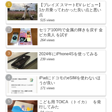
【ブレイズ スマートEV レビュー】
1か月乗ってわかった良い点と悪い
点
515 views
セリア100均で金属の輝きを戻す 金
ピカ美人 を試す
264 views
2024年にiPhone4Sを使ってみる
239 views
iPadにドコモのeSIMを使わないほ
うが良い
171 views
こども用 TOICA （トイカ） を発
行してみた