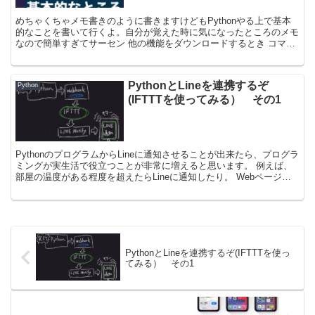
めちゃくちゃメモ書きのように書きますけどもPythonやる上で基本
的なことを書いて行くよ。自分が覚えた時に気になったところのメモ
なので簡単すぎてサーセン 他の機能をダウンロードするとき コマン
ドプロンプト上で pip install アプリ...
PythonとLineを連携するぞ
Python
(IFTTTを使ってみる） その1
PythonのプログラムからLineに通知させることが出来たら、プログラ
ミングが実生活で役立つことが非常に増えると思います。 例えば、
部屋の温度がある程度を超えたらLineに通知したり。 Webページを
巡回して、人気商品があったらLine...
PythonとLineを連携するぞ(IFTTTを使っ
てみる） その1