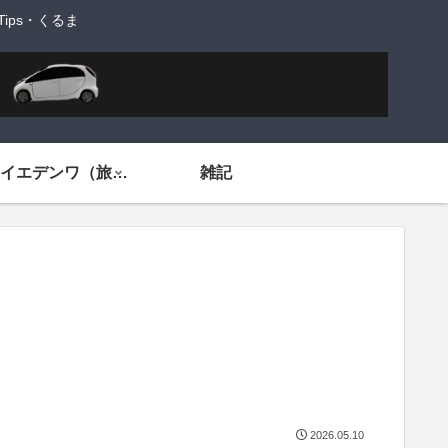
ps・くるま
旅するイエデンワ（旅ネタ）
雑記
2026.05.10